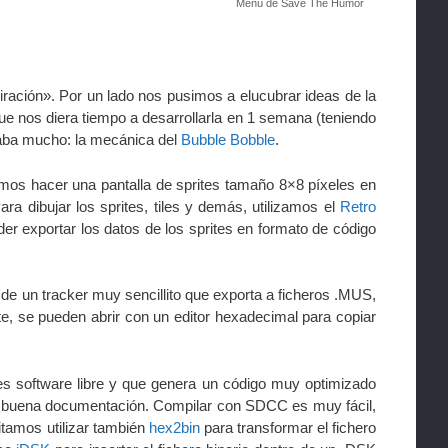
Menú de Save The Humor
ración». Por un lado nos pusimos a elucubrar ideas de la
ue nos diera tiempo a desarrollarla en 1 semana (teniendo
taba mucho: la mecánica del
Bubble Bobble
.
mos hacer una pantalla de sprites tamaño 8×8 píxeles en
ra dibujar los sprites, tiles y demás, utilizamos el
Retro
der exportar los datos de los sprites en formato de código
de un tracker muy sencillito que exporta a ficheros .MUS,
te, se pueden abrir con un editor hexadecimal para copiar
es software libre y que genera un código muy optimizado
y buena documentación. Compilar con SDCC es muy fácil,
itamos utilizar también
hex2bin
para transformar el fichero