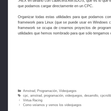
.HEX en binario con cabecera AMSDOS, que es lo que e
que podamos cargar directamente en un CPC.
Organizar todas estas utilidades para que podamos comp
framework para Linux (que se puede usar en Windows co
framework se ocupa de crearnos proyectos de programa
utilidades que hemos nombrado para que sólo tengamos 
Categorías
Amstrad
,
Programación
,
Videojuegos
Etiquetas
cpc
,
amstrad
,
programación
,
videojuegos
,
desarrollo
,
cpcrsli
Virtua Racing
Como veíamos y vemos los videojuegos