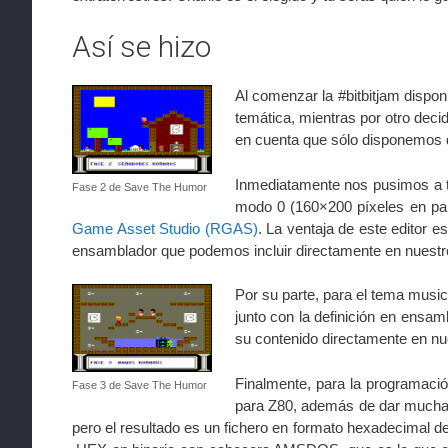
Así se hizo
Al comenzar la #bitbitjam dispo
temática, mientras por otro deci
en cuenta que sólo disponemos d
Inmediatamente nos pusimos a tr
Fase 2 de Save The Humor
modo 0 (160×200 píxeles en panta
Game Asset Studio (RGAS)
. La ventaja de este editor e
ensamblador que podemos incluir directamente en nuest
Por su parte, para el tema music
junto con la definición en ensam
su contenido directamente en n
Finalmente, para la programació
Fase 3 de Save The Humor
para Z80, además de dar mucha 
pero el resultado es un fichero en formato hexadecimal 