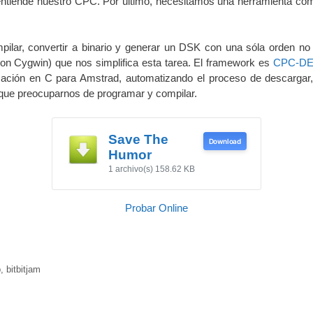
ntiende nuestro CPC. Por último, necesitamos una herramienta c
ilar, convertir a binario y generar un DSK con una sóla orden no 
n Cygwin) que nos simplifica esta tarea. El framework es
CPC-DE
ción en C para Amstrad, automatizando el proceso de descargar, 
que preocuparnos de programar y compilar.
Save The
Download
Humor
1 archivo(s)
158.62 KB
Probar Online
b
,
bitbitjam