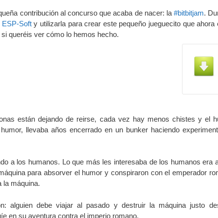
ueña contribución al concurso que acaba de nacer: la
#bitbitjam
. Du
/
ESP-Soft
y utilizarla para crear este pequeño jueguecito que ahora
 si queréis ver cómo lo hemos hecho.
sonas están dejando de reirse, cada vez hay menos chistes y el 
l humor, llevaba años encerrado en un bunker haciendo experimento
ndo a los humanos. Lo que más les interesaba de los humanos era aq
máquina para absorver el humor y conspiraron con el emperador rom
a la máquina.
n: alguien debe viajar al pasado y destruir la máquina justo de
guíe en su aventura contra el imperio romano.