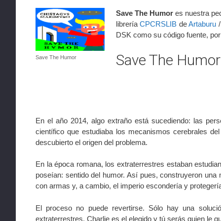
Save The Humor
es nuestra peq
librería
CPCRSLIB
de
Artaburu
DSK como su código fuente, por
Save The Humor
Save The Humor
En el año 2014, algo extraño está sucediendo: las per
científico que estudiaba los mecanismos cerebrales de
descubierto el origen del problema.
En la época romana, los extraterrestres estaban estudia
poseían: sentido del humor. Así pues, construyeron una 
con armas y, a cambio, el imperio escondería y protegerí
El proceso no puede revertirse. Sólo hay una solució
extraterrestres. Charlie es el elegido y tú serás quien le 