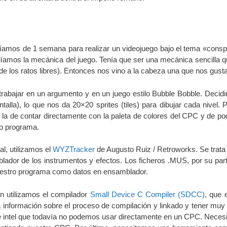
níamos de 1 semana para realizar un videojuego bajo el tema «conspi
díamos la mecánica del juego. Tenía que ser una mecánica sencilla q
e los ratos libres). Entonces nos vino a la cabeza una que nos gus
abajar en un argumento y en un juego estilo Bubble Bobble. Decidi
lla), lo que nos da 20×20 sprites (tiles) para dibujar cada nivel. Pa
s la de contar directamente con la paleta de colores del CPC y de po
ro programa.
al, utilizamos el
WYZTracker
de Augusto Ruiz / Retroworks. Se trata 
blador de los instrumentos y efectos. Los ficheros .MUS, por su par
uestro programa como datos en ensamblador.
n utilizamos el compilador
Small Device C Compiler (SDCC)
, que 
información sobre el proceso de compilación y linkado y tener mu
de intel que todavía no podemos usar directamente en un CPC. Neces