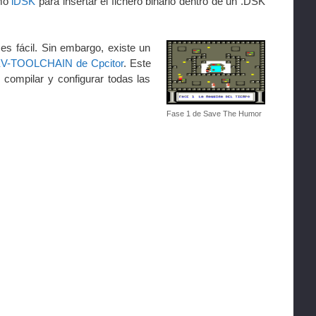
omo
iDSK
para insertar el fichero binario dentro de un .DSK
es fácil. Sin embargo, existe un
V-TOOLCHAIN de Cpcitor
. Este
compilar y configurar todas las
Fase 1 de Save The Humor