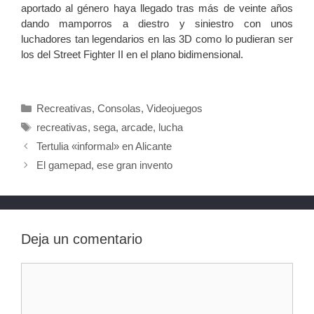
aportado al género haya llegado tras más de veinte años
dando mamporros a diestro y siniestro con unos
luchadores tan legendarios en las 3D como lo pudieran ser
los del Street Fighter II en el plano bidimensional.
Categorías
Recreativas
,
Consolas
,
Videojuegos
Etiquetas
recreativas
,
sega
,
arcade
,
lucha
Tertulia «informal» en Alicante
El gamepad, ese gran invento
Deja un comentario
Comentario