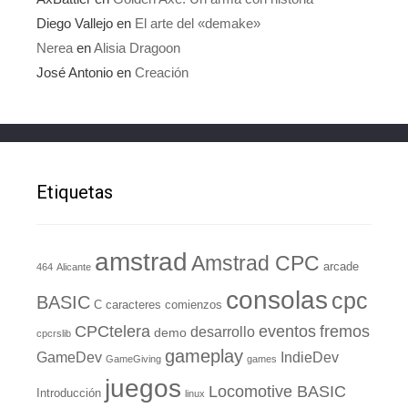
Diego Vallejo
en
El arte del «demake»
Nerea
en
Alisia Dragoon
José Antonio
en
Creación
Etiquetas
amstrad
Amstrad CPC
arcade
464
Alicante
consolas
cpc
BASIC
C
caracteres
comienzos
eventos
CPCtelera
fremos
desarrollo
demo
cpcrslib
gameplay
GameDev
IndieDev
GameGiving
games
juegos
Locomotive BASIC
Introducción
linux