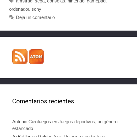
amstrad
,
sega
,
consolas
,
nintendo
,
gamepad
,
ordenador
,
sony
Deja un comentario
Comentarios recientes
Antonio Cienfuegos
en
Juegos deportivos, un género
estancado
AxBattler
en
Golden Axe: Un arma con historia