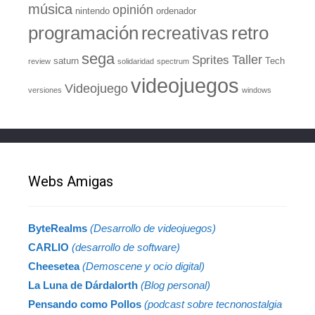
música
opinión
nintendo
ordenador
retro
programación
recreativas
sega
Taller
Sprites
saturn
Tech
review
solidaridad
spectrum
videojuegos
Videojuego
versiones
windows
Webs Amigas
ByteRealms
(Desarrollo de videojuegos)
CARLIO
(desarrollo de software)
Cheesetea
(Demoscene y ocio digital)
La Luna de Dárdalorth
(Blog personal)
Pensando como Pollos
(podcast sobre tecnonostalgia