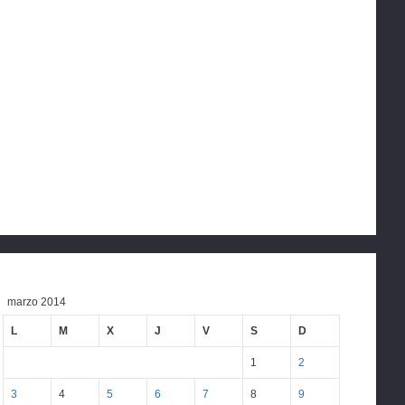
marzo 2014
L
M
X
J
V
S
D
1
2
3
4
5
6
7
8
9