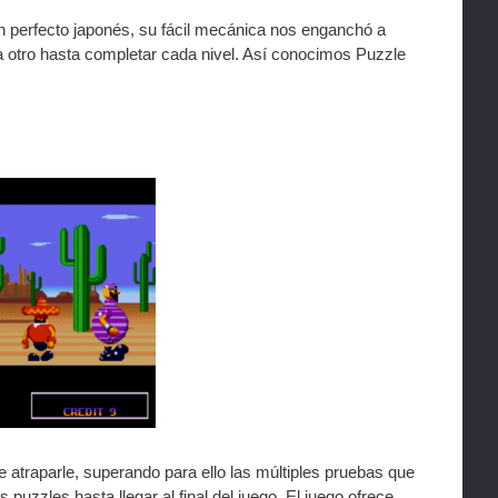
en perfecto japonés, su fácil mecánica nos enganchó a
 otro hasta completar cada nivel. Así conocimos Puzzle
 atraparle, superando para ello las múltiples pruebas que
uzzles hasta llegar al final del juego. El juego ofrece