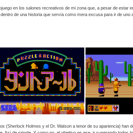
eojuego en los salones recreativos de mi zona que, a pesar de estar 
entro de una historia que servía como mera excusa para ir de uno a
os (Sherlock Holmes y el Dr. Watson a tenor de su apariencia) han de
Así de simple. Y como no, el objetivo es ese, ir superando todos los p