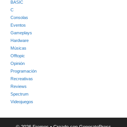
BASIC
C
Consolas
Eventos
Gameplays
Hardware
Músicas
Offtopic
Opinión
Programación
Recreativas
Reviews
Spectrum
Videojuegos
© 2026 Fremos
• Creado con
GeneratePress