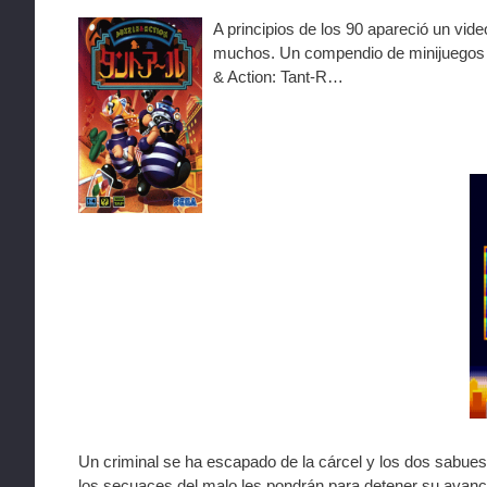
A principios de los 90 apareció un vid
muchos. Un compendio de minijuegos d
& Action: Tant-R…
Un criminal se ha escapado de la cárcel y los dos sabues
los secuaces del malo les pondrán para detener su avance. 