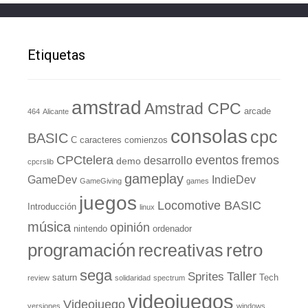
Etiquetas
amstrad
Amstrad CPC
arcade
464
Alicante
consolas
cpc
BASIC
C
caracteres
comienzos
eventos
CPCtelera
fremos
desarrollo
demo
cpcrslib
gameplay
GameDev
IndieDev
GameGiving
games
juegos
Locomotive BASIC
Introducción
linux
música
opinión
nintendo
ordenador
retro
programación
recreativas
sega
Taller
Sprites
saturn
Tech
review
solidaridad
spectrum
videojuegos
Videojuego
versiones
windows