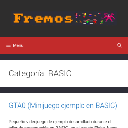
Saltar
al
contenido
Menú
Categoría:
BASIC
GTA0 (Minijuego ejemplo en BASIC)
Pequeño videojuego de ejemplo desarrollado durante el
taller de progamación en BASIC, en el evento Elche Juega,