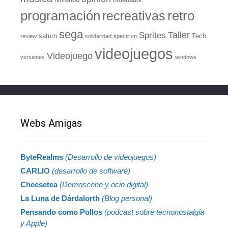
retro
programación
recreativas
sega
Taller
Sprites
saturn
Tech
review
solidaridad
spectrum
videojuegos
Videojuego
versiones
windows
Webs Amigas
ByteRealms
(Desarrollo de videojuegos)
CARLIO
(desarrollo de software)
Cheesetea
(Demoscene y ocio digital)
La Luna de Dárdalorth
(Blog personal)
Pensando como Pollos
(podcast sobre tecnonostalgia
y Apple)