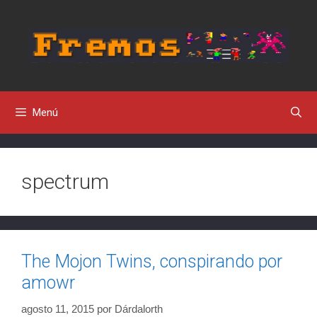
Saltar
al
contenido
Menú
spectrum
The Mojon Twins, conspirando por
amowr
agosto 11, 2015
por
Dárdalorth