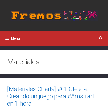
Saltar
al
contenido
Menú
Materiales
[Materiales Charla] #CPCtelera:
Creando un juego para #Amstrad
en 1 hora