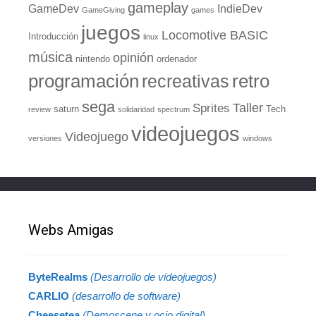
gameplay
GameDev
IndieDev
GameGiving
games
juegos
Locomotive BASIC
Introducción
linux
música
opinión
nintendo
ordenador
retro
programación
recreativas
sega
Taller
Sprites
saturn
Tech
review
solidaridad
spectrum
videojuegos
Videojuego
versiones
windows
Webs Amigas
ByteRealms
(Desarrollo de videojuegos)
CARLIO
(desarrollo de software)
Cheesetea
(Demoscene y ocio digital)