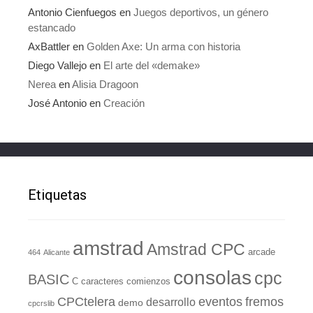
Antonio Cienfuegos
en
Juegos deportivos, un género
estancado
AxBattler
en
Golden Axe: Un arma con historia
Diego Vallejo
en
El arte del «demake»
Nerea
en
Alisia Dragoon
José Antonio
en
Creación
Etiquetas
amstrad
Amstrad CPC
arcade
464
Alicante
consolas
cpc
BASIC
C
caracteres
comienzos
eventos
CPCtelera
fremos
desarrollo
demo
cpcrslib