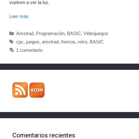
vuelven a ver la luz.
Leer más
Categorías
Amstrad
,
Programación
,
BASIC
,
Videojuegos
Etiquetas
cpc
,
juegos
,
amstrad
,
fremos
,
retro
,
BASIC
1 comentario
Comentarios recientes