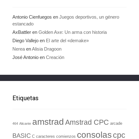
Antonio Cienfuegos
en
Juegos deportivos, un género
estancado
AxBattler
en
Golden Axe: Un arma con historia
Diego Vallejo
en
El arte del «demake»
Nerea
en
Alisia Dragoon
José Antonio
en
Creación
Etiquetas
amstrad
Amstrad CPC
arcade
464
Alicante
consolas
cpc
BASIC
C
caracteres
comienzos