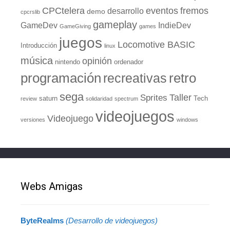
eventos
CPCtelera
fremos
desarrollo
demo
cpcrslib
gameplay
GameDev
IndieDev
GameGiving
games
juegos
Locomotive BASIC
Introducción
linux
música
opinión
nintendo
ordenador
retro
programación
recreativas
sega
Taller
Sprites
saturn
Tech
review
solidaridad
spectrum
videojuegos
Videojuego
versiones
windows
Webs Amigas
ByteRealms
(Desarrollo de videojuegos)