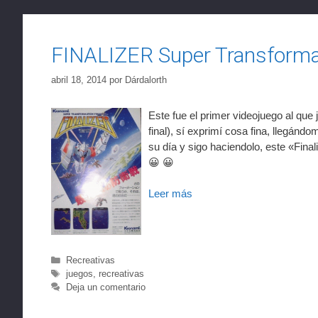
FINALIZER Super Transforma
abril 18, 2014
por
Dárdalorth
Este fue el primer videojuego al que
final), sí exprimí cosa fina, llegán
su día y sigo haciendolo, este «Fina
😀 😀
Leer más
Categorías
Recreativas
Etiquetas
juegos
,
recreativas
Deja un comentario