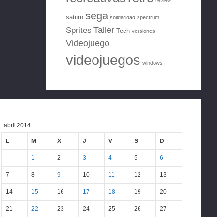
review
sega
saturn
solidaridad
spectrum
Taller
Sprites
Tech
versiones
Videojuego
videojuegos
windows
abril 2014
L
M
X
J
V
S
D
1
2
3
4
5
6
7
8
9
10
11
12
13
14
15
16
17
18
19
20
21
22
23
24
25
26
27