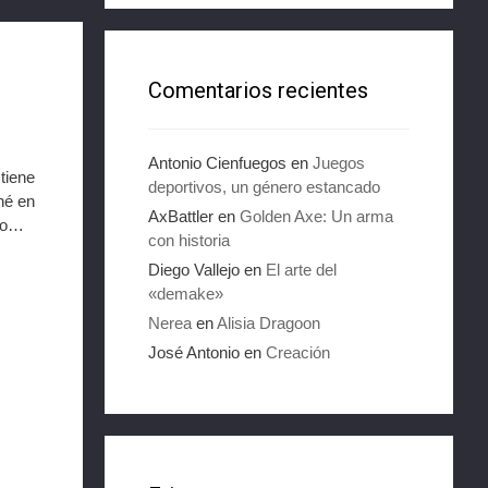
Comentarios recientes
Antonio Cienfuegos
en
Juegos
tiene
deportivos, un género estancado
né en
AxBattler
en
Golden Axe: Un arma
cio…
con historia
Diego Vallejo
en
El arte del
«demake»
Nerea
en
Alisia Dragoon
José Antonio
en
Creación