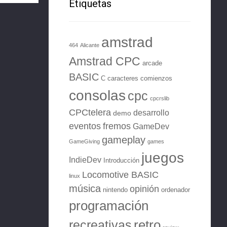
Etiquetas
amstrad
464
Alicante
Amstrad CPC
arcade
BASIC
C
caracteres
comienzos
consolas
cpc
cpcrslib
CPCtelera
desarrollo
demo
eventos
fremos
GameDev
gameplay
GameGiving
games
juegos
IndieDev
Introducción
Locomotive BASIC
linux
música
opinión
nintendo
ordenador
programación
retro
recreativas