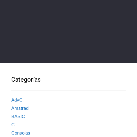
Categorías
AdvC
Amstrad
BASIC
C
Consolas