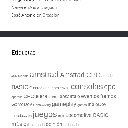
Nerea
en
Alisia Dragoon
José Antonio
en
Creación
Etiquetas
amstrad
Amstrad CPC
arcade
464
Alicante
consolas
cpc
BASIC
C
caracteres
comienzos
eventos
CPCtelera
fremos
desarrollo
demo
cpcrslib
gameplay
GameDev
IndieDev
GameGiving
games
juegos
Locomotive BASIC
Introducción
linux
música
opinión
nintendo
ordenador