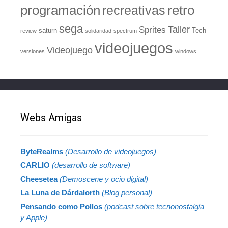
retro
programación
recreativas
sega
Taller
Sprites
saturn
Tech
review
solidaridad
spectrum
videojuegos
Videojuego
versiones
windows
Webs Amigas
ByteRealms
(Desarrollo de videojuegos)
CARLIO
(desarrollo de software)
Cheesetea
(Demoscene y ocio digital)
La Luna de Dárdalorth
(Blog personal)
Pensando como Pollos
(podcast sobre tecnonostalgia
y Apple)