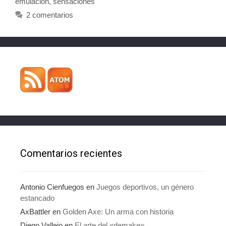
emulación
,
sensaciones
2 comentarios
Comentarios recientes
Antonio Cienfuegos
en
Juegos deportivos, un género
estancado
AxBattler
en
Golden Axe: Un arma con historia
Diego Vallejo
en
El arte del «demake»