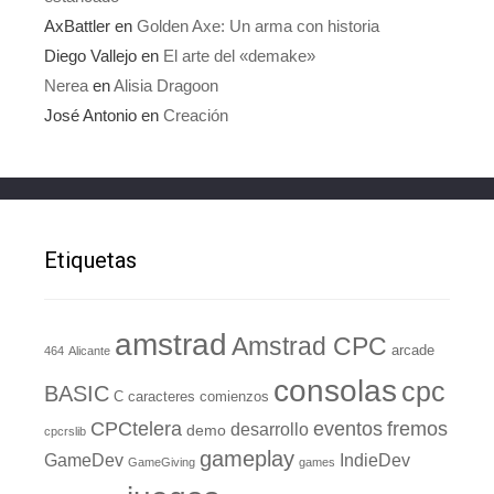
AxBattler
en
Golden Axe: Un arma con historia
Diego Vallejo
en
El arte del «demake»
Nerea
en
Alisia Dragoon
José Antonio
en
Creación
Etiquetas
amstrad
Amstrad CPC
arcade
464
Alicante
consolas
cpc
BASIC
C
caracteres
comienzos
eventos
CPCtelera
fremos
desarrollo
demo
cpcrslib
gameplay
GameDev
IndieDev
GameGiving
games