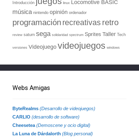
juegos
Locomotive BASIC
Introducción
linux
música
opinión
nintendo
ordenador
retro
programación
recreativas
sega
Taller
Sprites
saturn
Tech
review
solidaridad
spectrum
videojuegos
Videojuego
versiones
windows
Webs Amigas
ByteRealms
(Desarrollo de videojuegos)
CARLIO
(desarrollo de software)
Cheesetea
(Demoscene y ocio digital)
La Luna de Dárdalorth
(Blog personal)