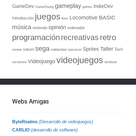
gameplay
GameDev
IndieDev
GameGiving
games
juegos
Locomotive BASIC
Introducción
linux
música
opinión
nintendo
ordenador
retro
programación
recreativas
sega
Taller
Sprites
saturn
Tech
review
solidaridad
spectrum
videojuegos
Videojuego
versiones
windows
Webs Amigas
ByteRealms
(Desarrollo de videojuegos)
CARLIO
(desarrollo de software)