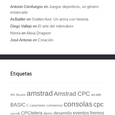
Antonio Cienfuegos
en
Juegos deportivos, un género
estancado
AxBattler
en
Golden Axe: Un arma con historia
Diego Vallejo
en
El arte del «demake»
Nerea
en
Alisia Dragoon
José Antonio
en
Creación
Etiquetas
amstrad
Amstrad CPC
arcade
464
Alicante
consolas
cpc
BASIC
C
caracteres
comienzos
eventos
CPCtelera
fremos
desarrollo
demo
cpcrslib