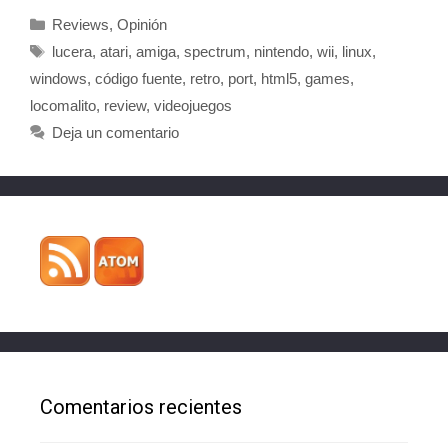
Categorías
Reviews
,
Opinión
Etiquetas
lucera
,
atari
,
amiga
,
spectrum
,
nintendo
,
wii
,
linux
,
windows
,
código fuente
,
retro
,
port
,
html5
,
games
,
locomalito
,
review
,
videojuegos
Deja un comentario
Comentarios recientes