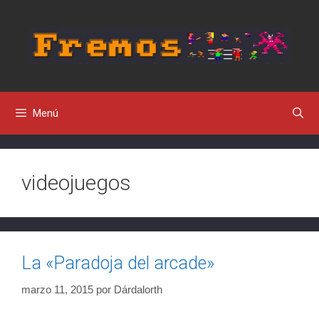
Saltar
al
contenido
Menú
videojuegos
La «Paradoja del arcade»
marzo 11, 2015
por
Dárdalorth