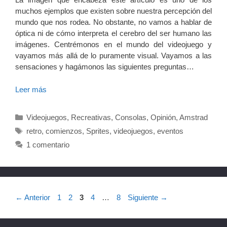
muchos ejemplos que existen sobre nuestra percepción del
mundo que nos rodea. No obstante, no vamos a hablar de
óptica ni de cómo interpreta el cerebro del ser humano las
imágenes. Centrémonos en el mundo del videojuego y
vayamos más allá de lo puramente visual. Vayamos a las
sensaciones y hagámonos las siguientes preguntas…
Leer más
Categorías
Videojuegos
,
Recreativas
,
Consolas
,
Opinión
,
Amstrad
Etiquetas
retro
,
comienzos
,
Sprites
,
videojuegos
,
eventos
1 comentario
Página
Página
Página
Página
Página
←
Anterior
1
2
3
4
…
8
Siguiente
→