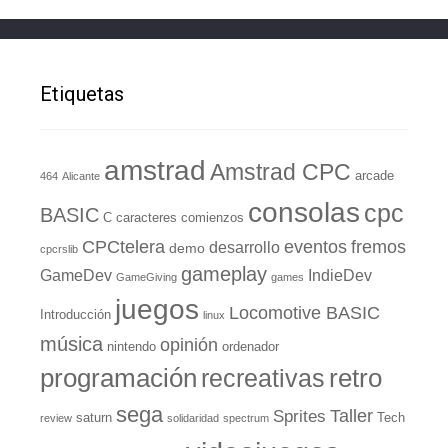
Etiquetas
amstrad
Amstrad CPC
arcade
464
Alicante
consolas
cpc
BASIC
C
caracteres
comienzos
eventos
CPCtelera
fremos
desarrollo
demo
cpcrslib
gameplay
GameDev
IndieDev
GameGiving
games
juegos
Locomotive BASIC
Introducción
linux
música
opinión
nintendo
ordenador
retro
programación
recreativas
sega
Taller
Sprites
saturn
Tech
review
solidaridad
spectrum