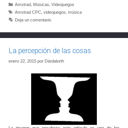
Categorías
Amstrad
,
Músicas
,
Videojuegos
Etiquetas
Amstrad CPC
,
videojuegos
,
música
Deja un comentario
La percepción de las cosas
enero 22, 2015
por
Dárdalorth
La imagen que encabeza este artículo es uno de los